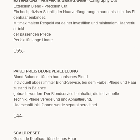
EXTENSIONS · PERFEKTE ÜBERGÄNGE - Calligraphy Cut
Extension Blend - Precision Cut
Ein hochpräziser Schnitt, der Haarverlängerungen harmonisch in das Ei
genhaar einbindet.
Mit maximalem Respekt vor deiner Investition und minimalem Haarverlu
st. inkl.
der passenden Pflege
Perfekt für lange Haare
155,-
PAKETPREIS BLONDVEREDELUNG
Blond Balance , für ein harmonisches Blond
Individuell abgestimmter Blond-Service, bei dem Farbe, Pflege und Haar
zustand in Balance
gebracht werden. Der Blondservice beinhaltet, die individuelle
Technik, Pflege Veredelung und Abmattierung.
Haarschnitt inkl. föhnen werde separat berechnet.
144-
SCALP RESET
Gesunde Kopfhaut, für schönes Haar