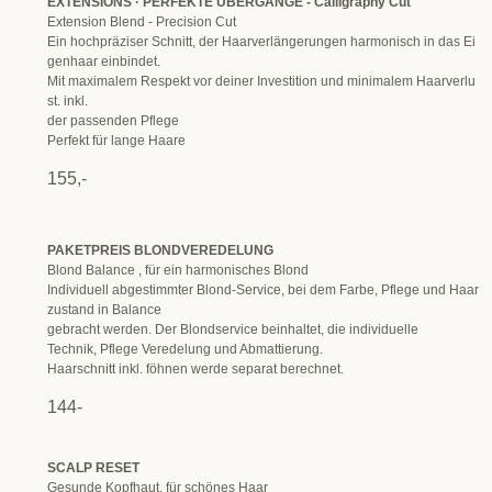
EXTENSIONS · PERFEKTE ÜBERGÄNGE - Calligraphy Cut
Extension Blend - Precision Cut
Ein hochpräziser Schnitt, der Haarverlängerungen harmonisch in das Ei
genhaar einbindet.
Mit maximalem Respekt vor deiner Investition und minimalem Haarverlu
st. inkl.
der passenden Pflege
Perfekt für lange Haare
155,-
PAKETPREIS BLONDVEREDELUNG
Blond Balance , für ein harmonisches Blond
Individuell abgestimmter Blond-Service, bei dem Farbe, Pflege und Haar
zustand in Balance
gebracht werden. Der Blondservice beinhaltet, die individuelle
Technik, Pflege Veredelung und Abmattierung.
Haarschnitt inkl. föhnen werde separat berechnet.
144-
SCALP RESET
Gesunde Kopfhaut, für schönes Haar